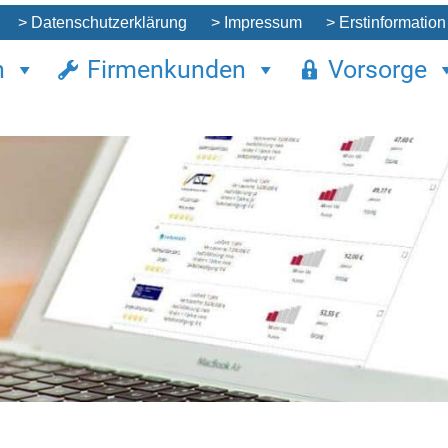
> Datenschutzerklärung
> Impressum
> Erstinformation
n
Firmenkunden
Vorsorge